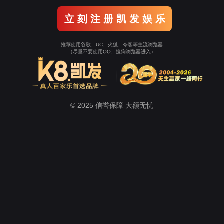
立 刻 注 册 凯 发 娱 乐
推荐使用谷歌、UC、火狐、夸客等主流浏览器
（尽量不要使用QQ、搜狗浏览器进入）
© 2025 信誉保障 大额无忧