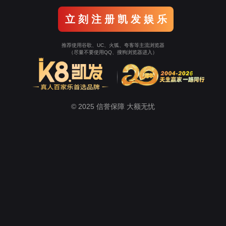
立 刻 注 册 凯 发 娱 乐
推荐使用谷歌、UC、火狐、夸客等主流浏览器
（尽量不要使用QQ、搜狗浏览器进入）
© 2025 信誉保障 大额无忧